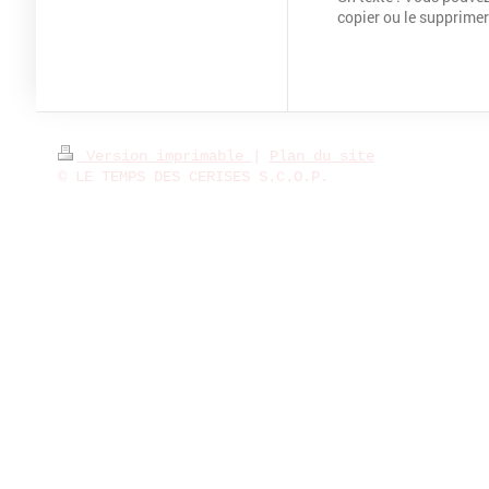
copier ou le supprimer
Version imprimable
|
Plan du site
© LE TEMPS DES CERISES S.C.O.P.